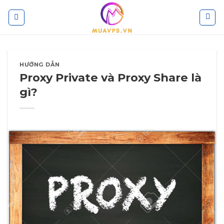
Skip
to
content
HƯỚNG DẪN
Proxy Private và Proxy Share là
gì?