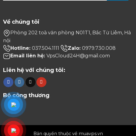
Về chúng tôi
Phòng 202 toà văn phòng N01T1, Bắc Từ Liêm, Hà
nội
Hotline:
037.504.1111
Zalo:
0979.730.008
Email liên hệ:
VpsCloud24H@gmail.com
Liên hệ với chúng tôi:
Bộ công thương
Bản quyền thuộc về muavps.vn