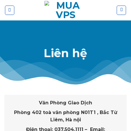
Skip
to
content
Liên hệ
Văn Phòng Giao Dịch
Phòng 402 toà văn phòng N01T1 , Bắc Từ
Liêm, Hà nội
Điện thoại: 037.504.1111 – Email: